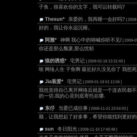
子鱼，很喜欢你的文字，我可以转载吗?
Thesun*
:
亲爱的，我再睡一会好吗?
[ 2009
好的，我让你永远沉睡。
阿雅*
:
神啊 我心中的呐喊你听不见!
[ 2009-0
你还是那么颓废,那么忧郁
狼的诱惑*
:
宅男记
[ 2009-02-18 13:31:40 ]
唉 网络人生 子鱼啊 最近好久没见你了 我想
Jia装爱*
:
宅男记
[ 2009-01-19 01:12:06 ]
我也觉得自己离开网络后就是一个连农民都不如的
的一切.我的心灵到底寄托在哪.
东仔
:
当爱已成往事
[ 2008-11-21 23:54:03 ]
额，让我想起了好多事，希望你能找到更好的
sun
:
冬日阳光
[ 2008-11-10 17:40:48 ]