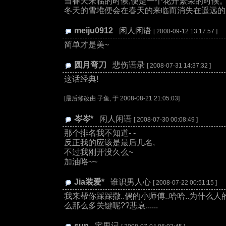
当春天来临的时候,便是一个花开繁荣的时候
冬天的雪堆便会在春天的来临而消失在遥远的
meiju0912
:
闲人闲语
[ 2008-09-12 13:17:57 ]
简单才是美~
圆月弯刀
:
悲伤语录
[ 2008-07-31 14:37:32 ]
这话经典!
[最后修改由 子鱼, 于 2008-08-21 21:05:03]
岑岑*
:
闲人闲语
[ 2008-07-30 00:08:49 ]
那个排名我不知道- -
反正我的应该是最后几名,
不过我刚开没久么~
加油咯~~
Jia装爱*
:
谁识男人心
[ 2008-07-22 00:51:15 ]
我来帮你踩踩撒..偶的小师傅..哈哈..为什么人
么那么多关键呢??悲哀......
sun
:
宅男记