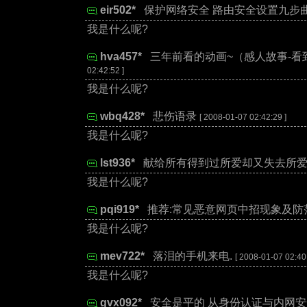
eir502*
:
保护网络安全 路由安全设置九步
我是什么呢?
hva457*
:
三年前看的动画~（感人故事-看
02:42:52 ]
我是什么呢?
wbq428*
:
悲伤语录
[ 2008-01-07 02:42:29 ]
我是什么呢?
lst936*
:
献给所有得到过所爱却又失去所
我是什么呢?
pqi919*
:
推荐:常见恶意网页中招现象及防
我是什么呢?
mev722*
:
落泪的手机来电.
[ 2008-01-07 02:40:
我是什么呢?
gvx092*
:
安全是平的 从身份认证与内网