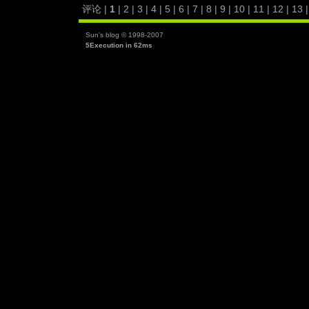
评论 |
1
|
2
|
3
|
4
|
5
|
6
|
7
|
8
|
9
|
10
|
11
|
12
|
13
Sun's blog © 1998-2007
5Execution in 62ms