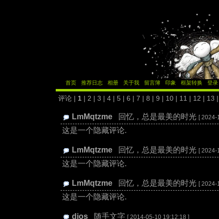
首页
推荐日志
相册
关于我
留言簿
印象
框架转换
登录
评论 |
1
|
2
|
3
|
4
|
5
|
6
|
7
|
8
|
9
|
10
|
11
|
12
|
13
LmMqtzme
:
回忆，总是最美的时光
[ 2024-
这是一个隐藏评论.
LmMqtzme
:
回忆，总是最美的时光
[ 2024-
这是一个隐藏评论.
LmMqtzme
:
回忆，总是最美的时光
[ 2024-
这是一个隐藏评论.
dios
:
随手文字
[ 2014-05-10 19:12:18 ]