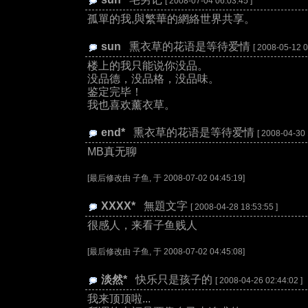
[ 2008-07-04 06:03:45 ]
孤單的我,與繁華的網絡世界共享。
sun
:
熏衣草的花语是等待爱情
[ 2008-05-12 0
楼上的我只能说你没品。
没品德，没品格，没品味。
鉴定完毕！
我也喜欢薰衣草。
end*
:
熏衣草的花语是等待爱情
[ 2008-04-30 
MB真无聊
[最后修改由 子鱼, 于 2008-07-02 04:45:19]
XXXX*
:
無題文字
[ 2008-04-28 18:53:55 ]
很感人，来看子鱼贱人
[最后修改由 子鱼, 于 2008-07-02 04:45:08]
淡然*
:
快乐只是孩子的
[ 2008-04-26 02:44:02 ]
我来顶顶啦...