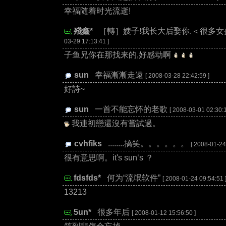
幸福随着时光流逝!
殘鑫*
:
［轉］嫂子!我长大后娶你.＜很多
03-29 17:13:41 ]
子鱼兄你在那找来的,好感动啊
sun
:
幸福漸漸走遠
[ 2008-03-28 22:42:59 ]
好詩~
sun
:
一首不能忘怀的老歌
[ 2008-03-01 02:30:1
我連初戀還沒有嘗試過。
cvhfiks
:
........搞笑。。。。。。
[ 2008-01-24
很有意思啊。it's sun‘s ？
fdsfds*
:
何为“流氓软件”
[ 2008-01-24 09:54:51 
13213
5un*
:
很多年后
[ 2008-01-12 15:56:50 ]