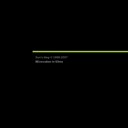
Sun's blog © 1998-2007
8Execution in 63ms