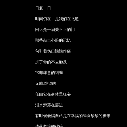
日复一日­
时间仍在，是我们在飞逝­
回忆是一扇关不上的门­
那些敲击心脏的记忆­
勾引着伤口隐隐作痛­
拼了命的不去触及­
它却肆意的纠缠­
无助,绝望的­
任由它在身体里狂妄­
泪水滑落在唇边­
有时候会骗自己是在幸福的舔食酸酸的糖果­
遗落梦境的破碎­