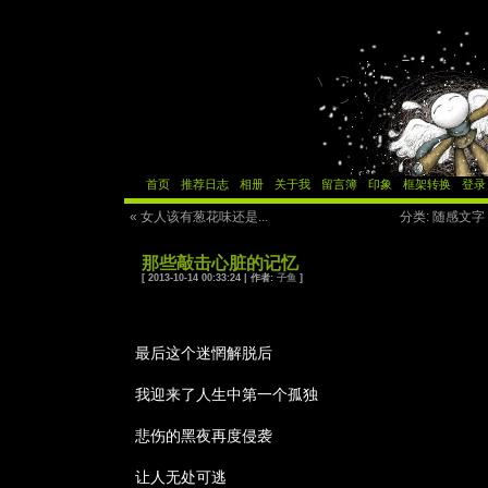
首页
推荐日志
相册
关于我
留言簿
印象
框架转换
登录
« 女人该有葱花味还是...
分类: 随感文字
那些敲击心脏的记忆­
[ 2013-10-14 00:33:24 | 作者:
子鱼
]
最后这个迷惘解脱后­
我迎来了人生中第一个孤独­
悲伤的黑夜再度侵袭­
让人无处可逃­