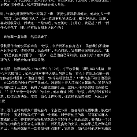
系。我想，为什么要在乎别人的议论呢。自己满意比什么都好；虽然他现在只
研厨艺的那个劲儿，说不定哪天就会出人头地。
期，张扬的师傅要到另一家酒店上班，张扬也要跟着师傅走。他走的头一天
：“玟玟，我们相处很久了，我一直没有礼物送给你，很不好意思。现在，
喜欢听收录机，我就送一个给你吧，你空闲时，打开它，就记起了我！”我
都什么年代了，哪儿还有给女朋友送这个的？
送给我一盘磁带，然后就走了。
机里传出他悦耳的声音：“玟玟，今后我不在你身边了，虽然我们不能每
永远不会变。请相信我，无论何时，无论何地，我都把你深深地思念。”末
：“我是真的真的爱你……”原来，这是他自己录制的。姐妹们听了都为我高
言辞的人，居然会这样懂得浪漫。
话，他激动地说：“你今天中午12点，打开收录机，调到103.8兆赫，我
开心六六顺’节目，如果我答对主持人提出的题目后，将会为你现场点播一首
肯定你会答对题目？”他自信地说：“你等着听歌就是了！”我有点不相信他说的
，在12点多的时候打开了收录机。没想到主持人江雨和文笛出的几道智力题
轻松地闯过了三道关，获得了点播歌曲的机会。主持人问张扬要给谁点播歌
玟。”主持人给他一分钟表白的机会，他在电波中说：“玟玟，虽然我没有钱为
智慧，给你营造快乐。玟玟，我会让你相信，你选择我做男朋友，永远没有
甜蜜……
，说什么时候哪家广播电台有一个点歌节目，他会给我点播歌曲，以致武
歌节目中，张扬都给我点了个遍。慢慢地，对于听他点的歌，我都有些麻木
朋友送的口红、香水或时装等礼物欢喜不尽的样子，我甚至想，哪怕找一个只
收到的礼物肯定就不会这么飘渺了！我不是贪财的女孩，但如果总是收到这样
。所以，当后来张扬再一次要我收听点歌时，我吼道，我已经对他这种礼物烦