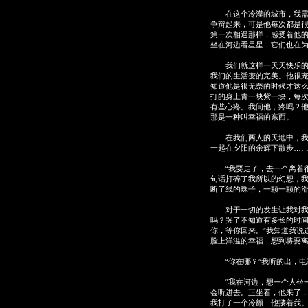
在这个冷漠的城市，我需要
争辩起来，可是他每次都是
第一次相遇那样，感受着他
坐在河边看星星，它们也在
我们就这样一天天快乐的过
我们的生活变的完美。他很
知道他是很无奈的时候才这
打的身上青一块紫一块，每
有些心疼。我问他，疼吗？他
那是一种叫幸福的东西。
在我们两人的天地中，我最
一起在夕阳的余辉下散步…
“我要走了，去一个离着很
句话打碎了我所以的幻想，
断了线的珠子，一颗一颗的
对于一切的发生让我对我们
吗？哭了不知道有多长的时间
你，等你回来。”我知道我说
脸上洋溢的幸福，想到将要
“你在哪？”我听的出，电
“我在河边，想一个人坐一
会听进去。正坐着，他来了
我打了一个冷颤，他搂着我