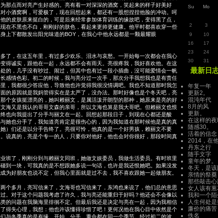
因为那点而对亮产生好感的。亮有着一对深深的酒窝，笑起来的样子好美好
Su
Mo
那对小酒窝啊，可爱极了，现在回想起来，都还有一股想捏捏他脸的冲动。呵
。他的皮肤原来挺白的，可是后来经常参加体育训练的缘故吧，变得黑了点，
2
3
亮现在不黑也不白，刚刚好的肤色，看起来更帅更健康。他平时都喜欢穿一些
身上下都散发出阳光味道的BOY，在我心中他永远都是一颗最耀眼
9
10
16
17
23
24
了，在这五年里，有过多少欢乐、泪水与哀愁。一开始每一次都会在我心
30
31
爱变得诚实，跟他在一起，永远都不会有雨天。亮很疼我，我好喜欢他。在这
最新日
相处的，几乎没有吵过、闹过，但其中也有过一段小插曲，没可能爱情会一帆
助长感情色彩。初二的时候，我与亮分过一次手，那次分手我想我也是有责任
哪里，我都很少答应他，导致他也许觉得我很没情调吧。我也不知道那时我怎
年复一年
方面的原因就是我妈管得实在是太严了，没办法。那时好像也是个冬天吧，亮
更新2。
混沌年代
。那个女孩挺漂亮的，她叫赖丽文，是属活泼开朗型的那种，她原来是亮的好
8月的风
而文海又是我认的哥哥文森的亲哥，所以文海也算是我大哥吧。但赖丽文也恨
更新。
最终也向我提出了分手与丽文在一起。回想起那段日子，到现在心都还是酸
在这样的夜
亮与她也分手了，我知道亮肯定是很伤心的，因为我知道在那时候他是真的真
随感30。
（她）们还是以分手告终了。亮很可怜，他真的是一个好男孩，赖丽文不要
活着的信念
山。说真的，亮是个专一的人，只要你对他好，他也会对你很好，那段时间真
2014，在
丹东之行
随手文字
班了，刚刚分到与赖丽文同班，她做文娱委员，我做生活委员。有时班里
童年的梦。
要碰到一块，可我真的是不想跟她多说一句话，也许是我还恨她吧。如果没发
冬天，是该
能成为好朋友也说不定，但我心里面就是过不去，我不喜欢跟她一起做朋友。
亲情的祭奠
那些敲击心
个多月，亮写信来了，文海哥也写信来了，东鸿也来说了，他们总的意思
女人该有葱
来过。对于这个问题我考虑了许久，我与亮还能重归于好吗？他还会不会像以
我和一个陌
人生何处是
此类的问题在我脑海里徘徊不定。但最后我还是决定与亮在一起，因为我相信
廉价的痛苦
有了得失心理，我想：他也许该懂得珍惜了吧！更何况他在我心目中依然是个
佚名
我们与冬季真的是有缘。开始、分手、重合都在同一个季节。经过初二的波