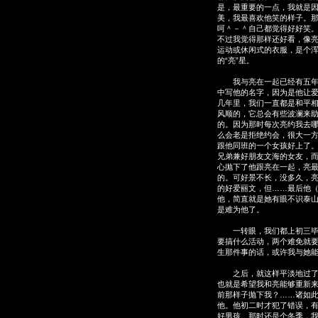
是，最重要的一点，我就是
美，我最喜欢他笑的样子。
呵＾－＾自己都觉得好好笑
不过我觉得那样还好看，像
运动或休闲式的衣服，是个浑
的“亮”星。
我与亮在一起已经有五年多
中写他的名字，因为是他让
几年里，我们一直都是和平
风顺的，它总会有些波澜来
的。因为那时每次亮约我去
么会老是拒绝约会，很大一
跟他同班的一个女孩好上了
兄弟兼好朋友文海的女友，
心抛下了他跟亮在一起，亮
的。可好景不长，没多久，
的好爱丽文，但……最后他
他，简直就是她有眼不识泰
是难为他了。
一转眼，我们都上初三毕业
要搞什么活动，两个难免就
生那件事的话，或许我与她
之后，就这样平淡地过了两
也就是希望我和亮能够重新
前那样子抛下我？……诸如
他。他初二时才犯了错误，
好男孩。那时还是个冬季，