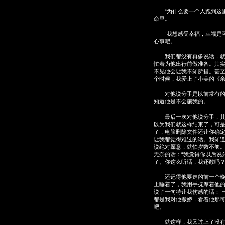
“为什么要一个人跑到这里
命里。
“我想感受幸福，幸福是可
心事吧。
我们都没有再多说话，就这
忙着为他出行前做准备。其
不见他会让我不知所措。甚
个时候，我爱上了小美的《
对他说分手是以前常有的事
知道他是不会骗我的。
最后一次对他说分手，其实
以为我们就这样结束了，可
了，电脑删除文件还让你确定一
让我都觉得难过的话。我知
说绝对愿意，就怕岁数不够。
无奈的话：“我觉得你以后说
了。你这么听话，我还敢吗？
还记得他要走的前一个晚上
上睡着了，我用手抚摩着他
说了一句特让我伤感的话：“
都是我对他撒娇，看着他那
吧。
就这样，我又过上了没有他