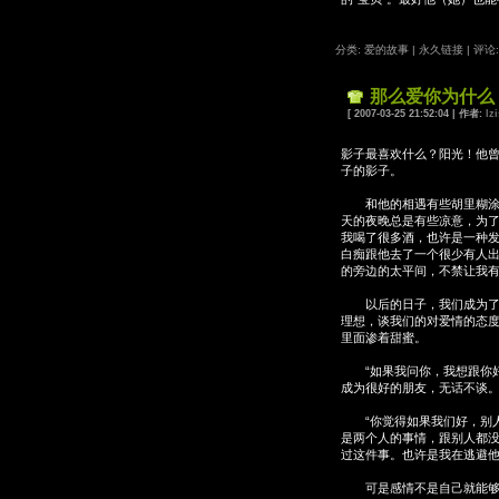
分类: 爱的故事
|
永久链接
|
评论:
那么爱你为什么
[ 2007-03-25 21:52:04 | 作者:
lzi
影子最喜欢什么？阳光！他
子的影子。
和他的相遇有些胡里糊涂，
天的夜晚总是有些凉意，为
我喝了很多酒，也许是一种
白痴跟他去了一个很少有人
的旁边的太平间，不禁让我
以后的日子，我们成为了很
理想，谈我们的对爱情的态
里面渗着甜蜜。
“如果我问你，我想跟你好
成为很好的朋友，无话不谈
“你觉得如果我们好，别人
是两个人的事情，跟别人都
过这件事。也许是我在逃避
可是感情不是自己就能够控