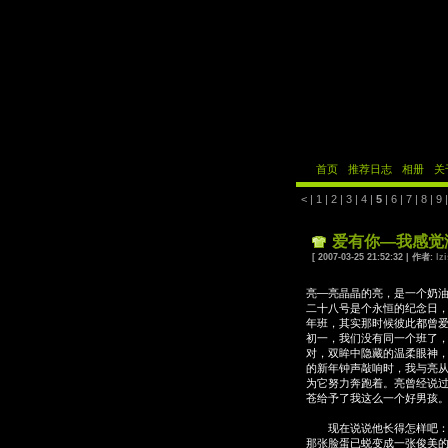
首页
推荐日志
相册
关
<
|
1
|
2
|
3
|
4
|
5
|
6
|
7
|
8
|
9
爱有你—我感觉
[ 2007-03-25 21:52:32 | 作者:
lzi
亮—亮晶晶的亮，是一个奶油味
二十八号是个永恒的纪念日，
年班，其实那时候彼此都曾
初一，我们没有同一个班了
对，双眸中隐藏的温柔眼神
的新年钟声敲响时，我与亮
为它努力奔跑着。亮曾经说
苍给予了我这么一个好男孩
现在说说他长得怎样吧：亮
那张脸蛋已蜕变成一张俊美