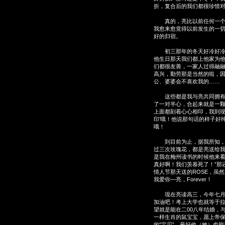
折，复合后的我们都很珍惜
真的，亮比以前任何一个时
我愈来愈觉得以前发生的一
好的归宿。
初三那年的冬天好冷好冷，
他生日那天我们都上他家为
们都很友善，一家人过得融
高兴，勤劳那是当然的啦，
公、婆婆会不喜欢我的……
这些都是我与亮共同拥有过
了一对半心，合起来就是一
上面都刻着心心相印，我到现
印’哦！他说那句话的样子好
哦！
到目前为止，据我所知，双
过三次玫瑰花，都是亮送给
是我在梅州读书的时候他来看
真好啊！我们羡慕死了！”那
情人节那天送的ROSE，虽
我爱你—亮，Forever！
现在亮读高三，今年七月就
加油吧！考上大学也就等于
望就是能在二00八年结婚，
一样生肖的鼠宝宝，愿上帝保
的“宝贝”。最好他（她）也能有一