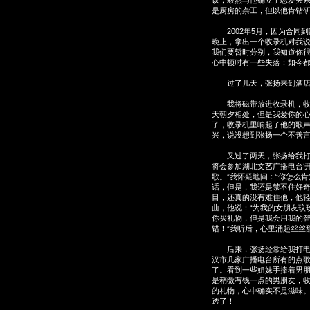
议，毅然与他确立了恋爱关
是厨房的杂工，但以他肯钻
2002年5月，因为合同到
晚上，拿出一个收录机对我说
我们要暂时分别，我知道你很
心中顿时有一些失落：如今
过了几天，张扬来到酒店，
我将磁带放进收录机，收录
天朝夕相处，但是我爱你的心
了，收录机里响起了他的歌声
兴，说没想到张扬一个不善
又过了两天，张扬给我打来电
将会参加湖北文艺广播电台‘
歌。”我怀疑地问：“你怎么
话，但是，我还是禁不住好奇
目，还真的没有难住他，他
曲，他说：“为我的女朋友玟
你买礼物，但是我会用我的
错！”我听后，心里涌起丝丝
后来，张扬经常给我打电话
汉市几家广播电台所有的点
了。看到一些姐妹手捧着男
是稍微有钱一点的男朋友，
的礼物，心中确实不是滋味
透了！