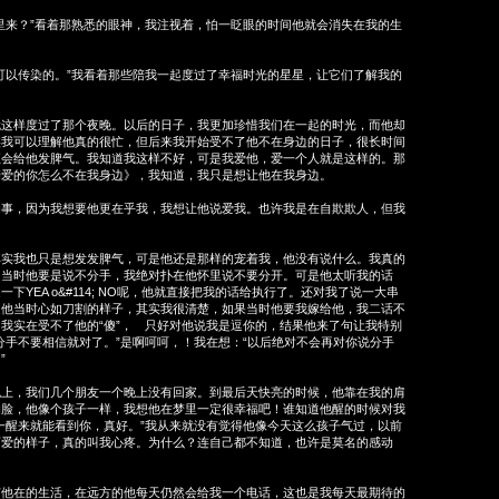
来？”看着那熟悉的眼神，我注视着，怕一眨眼的时间他就会消失在我的生
以传染的。”我看着那些陪我一起度过了幸福时光的星星，让它们了解我的
样度过了那个夜晚。以后的日子，我更加珍惜我们在一起的时光，而他却
实我可以理解他真的很忙，但后来我开始受不了他不在身边的日子，很长时间
至会给他发脾气。我知道我这样不好，可是我爱他，爱一个人就是这样的。那
亲爱的你怎么不在我身边》，我知道，我只是想让他在我身边。
，因为我想要他更在乎我，我想让他说爱我。也许我是在自欺欺人，但我
我也只是想发发脾气，可是他还是那样的宠着我，他没有说什么。我真的
是当时他要是说不分手，我绝对扑在他怀里说不要分开。可是他太听我的话
下YEA o&#114; NO呢，他就直接把我的话给执行了。还对我了说一大串
道他当时心如刀割的样子，其实我很清楚，如果当时他要我嫁给他，我二话不
我实在受不了他的“傻”， 只好对他说我是逗你的，结果他来了句让我特别
分手不要相信就对了。”是啊呵呵，！我在想：“以后绝对不会再对你说分手
”
，我们几个朋友一个晚上没有回家。到最后天快亮的时候，他靠在我的肩
的脸，他像个孩子一样，我想他在梦里一定很幸福吧！谁知道他醒的时候对我
一醒来就能看到你，真好。”我从来就没有觉得他像今天这么孩子气过，以前
可爱的样子，真的叫我心疼。为什么？连自己都不知道，也许是莫名的感动
在的生活，在远方的他每天仍然会给我一个电话，这也是我每天最期待的