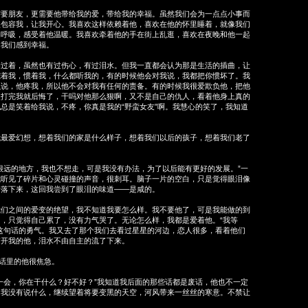
朋友，更需要他带给我的爱，带给我的幸福。虽然我们会为一点点小事而
很包容我，让我开心。我喜欢这样依赖着他，喜欢在他的怀里睡着，就像我们
的呼吸，感受着他温暖。我喜欢牵着他的手在街上乱逛，喜欢在夜晚和他一起
为我们感到幸福。
着，虽然也有过伤心，有过泪水。但我一直都会认为那是生活的插曲，让
宠着我，惯着我，什么都听我的，有的时候他会对我说，我都把你惯坏了。我
么说，他疼我，所以他不会对我有任何的责备。有的时候我很爱欺负他，把他
次打完我就后悔了，干吗对他那么狠啊，又不是自己的仇人，看着他身上真的
总是笑着给我说，不疼，你真是我的“野蛮女友”啊。我慧心的笑了，我知道
爱幻想，想着我们的家是什么样子，想着我们以后的孩子，想着我们老了
…
远的地方，我也不想走，可是我没有办法，为了以后能有更好的发展。”一
我听见了碎片和心灵碰撞的声音，很刺耳。脑子一片的空白，只是觉得眼泪像
滑落下来，这回我尝到了眼泪的味道——是咸的。
之间的爱变的绝望，我不知道我要怎么样。我不要他了，可是我能做的到
，只觉得自己累了，没有力气哭了。无论怎么样，我都是爱着他。“我等
这句话的勇气。我又去了那个我们去看过星星的河边，恋人很多，看着他们
离开我的他，泪水不由自主的流了下来。
话里的他很焦急。
会，你在干什么？好不好？”我知道我后面的那些话都是废话，他也不一定
，我没有说什么，继续望着将要变黑的天空，河风带来一丝丝的寒意。不禁让
。