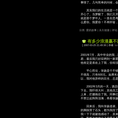
事情了。几句简单的问候，
其实我们的生活就是一个又
开心了。当梦醒了，我们又
就是那个梦中人。一直在思
么爱你。我爱你！不再怀疑，
分类: 爱的故事
|
永久链接
|
评论:
有多少浪漫赢不
[ 2007-03-25 21:49:30 | 作者:
lzi
2001年7月，高中毕业的
易，最后我只好应聘到一家
他肯定是喜欢上了我，但却
平心而论，张扬是个不错的
不很高，只有600元。如果
以，我对他异样的目光，总
2002年3月的一天，酒店
下去。我吓得大叫，其他员
上来，拦腰抱住了我。同事
不禁泛起阵阵涟漪，再看张
回来后，我向张扬道谢。他
的脚踩滑了石头，都为我捏了
我一下子就被他感动了，原