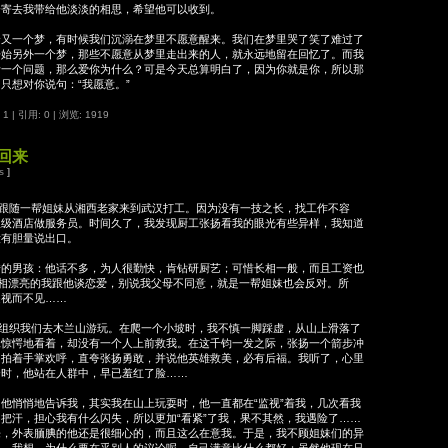
会寄去我带给他淡淡的相思，希望他可以收到。
一个梦，有时候我们沉溺在梦里不愿意醒来。我们在梦里哭了笑了难过了
开始另外一个梦，那些不愿意从梦里走出来的人，就永远地留在回忆了。而我
考一个问题，那么爱你为什么？可是今天总算明白了，因为你就是你，所以那
只想对你说句：“我愿意。”
 1
|
引用: 0
| 浏览: 1919
回来
s
]
我，跟随一帮姐妹从湘西老家来到武汉打工。因为没有一技之长，找工作不容
星级酒店做服务员。时间久了，我发现厨工张扬看我的眼光有些异样，我知道
没有胆量说出口。
男孩：他话不多，为人很勤快，肯钻研厨艺；可惜长相一般，而且工资也
长相漂亮的我跟他谈恋爱，别说我父母不同意，就是一帮姐妹也会反对。所
是视而不见……
组织我们去木兰山游玩。在爬一个小坡时，我不慎一脚踩虚，从山上滑落了
工惊愕地看着，却没有一个人上前救我。在这千钧一发之际，张扬一个箭步冲
们拍着手掌欢呼，直夸张扬勇敢，并说他英雄救美，必有后福。我听了，心里
扬时，他站在人群中，早已羞红了脸……
悄悄地告诉我，其实我在山上玩耍时，他一直都在“监视”着我，几次看我
把汗，担心我有什么闪失，所以更加“看紧”了我，果不其然，我遇险了……
来，外表腼腆的他还是很细心的，而且这么在意我。于是，我不顾姐妹们的异