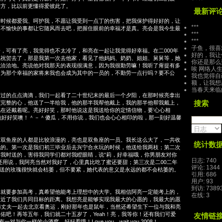
对方，比以前更懂得爱彼此了。
最新评
候都爱我、呵护我，不愿让我受到一点丁的伤害，把我保护得好好的，让
***
切不愉快的事都让它随风而去吧，把握住眼前的幸福才是真。亮会是我今生最
***
***
子鱼，很喜欢
可有了亮，我觉得也不太冷了，和亮在一起让我觉得好幸福。在二000年
好的，我让
他祝贺去了，那是我第一次去他家，看见了他妈妈、奶奶、姐姐、舅舅等，她
你还是那么
融洽洽地。亮说他对我那天的表现很满意，因为我很勤劳嘛！我听了甭提有多
唉 网络人生 
因为那个幸福的家将来我也会成为其中的一员的，不勤劳一点行吗？要不公
我也觉得自己
额，让我想起
当春天来临的
的点点滴滴，我们一起看了二十世纪末的最后一个夕阳，在那时候亮拿出
搜索
颗完整的心，他送了一半给我，他的那半我帮他戴上，我的那半他帮我戴上，
在还戴着呢。亮好好笑，那时他说这是我送给你的定情信物，要‘心心相
纯好好笑噢！＾－＾傻瓜，不用你说，我们也会心心相印的啦，那一刻好温馨
鱼座的人都是比较浪漫的，亮也是双鱼座的一员。我长这么大了，一共收
统计数
我的。第一次是我们初三毕业后去兴宁合水玩的时候，他送给我两枝；第二次
我时送的，害得我同学们都对我瞪眼睛，说“莉，好幸福哦，你男朋友对你
日志: 740
还用说，我阿亮当然对我好了，心里真比吃了蜜还要甜；第三次是二00二年
评论: 1344
然送的玫瑰很快就会枯萎，但不要紧，她代表的意义是永远的都不会枯萎的。
引用: 686
用户: 93
到访: 7389
要参加高考，真希望他能考上理想中的大学。我相信阿亮一定能考上的，
在线: 3
拉近了我们共同目标的距离。我想亮是能够实现我最大的心愿的，我最大的愿
与丈夫一起去北京看奥运，刚好那年也是鼠年，当然还希望生下一位与我和亮
佑吧！再等五年，我们就二十五岁了，Yeah！亮，我等你！还有我们可爱
友情链
对与你一样的小酒窝，好好看哦！Love you，wait you 2008！