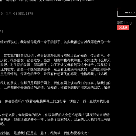
 0
|
引用: 0
| 浏览: 1878
啊D’blog
51La
s
]
曾经对我说过，我希望你是我一辈子的影子。其实我很想告诉我愿意做你一辈
其实我们以前就认识，但是是那种从来没有说过话的知道，仅此而已。冬
了庆祝，很多朋友一起去吃饭。当然，朋友中也有我和他。不知道为什么那天
发泄吧。对生活的发泄！我喝醉了，为了不让父母看到我这个样子，我竟然很
出现的地方。那是一个医院里的凉亭，远远看上去满有诗意的，但想起那凉亭
有点毛骨悚然。深蓝色的天空，让我有种想要飞的感觉，他抱着我，很温暖。
好的朋友，但那只是局限于网上。我们在网上谈着我们的往事，谈我们的
度……但都很少去谈自己的爱情。我知道，谁都不想提起那苦涩的回忆，虽然
，你会答应吗？”我看着电脑屏幕上的这行字，愣住了，我一直以为我们会
。
会怎么看，你觉得你的朋友，你以前爱的人会怎么想我？”其实我知道感情
没有关系，但生活跟梦并不一样，我是个现实的人。以后的几天我们再没有提
他吧。
制的，最后我们还是在一起了，很简单，我们都爱着彼此！