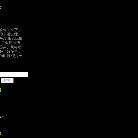
论
你的文字，...
你永远沉睡。
颓废,那么忧郁
子鱼啊 最近...
离开网络后...
了好多事，...
时候,便是一...
据
321
接