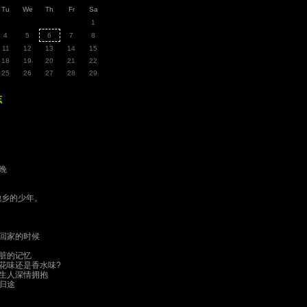
Tu
We
Th
Fr
Sa
1
4
5
6
7
8
11
12
13
14
15
18
19
20
21
22
25
26
27
28
29
志
晚
他乡的少年。
回家的时候
脏的记忆­
花味还是香水味?
生人深情拥抱
归途