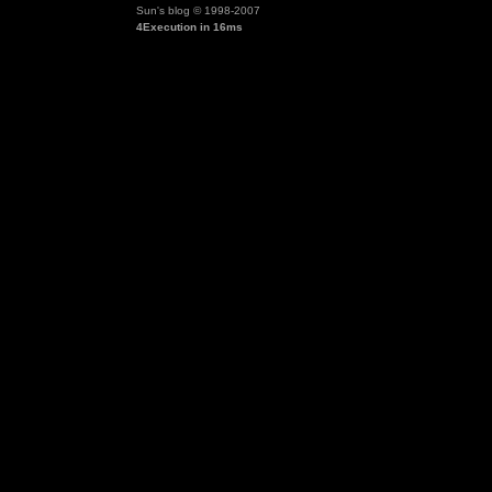
Sun's blog © 1998-2007
4Execution in 16ms