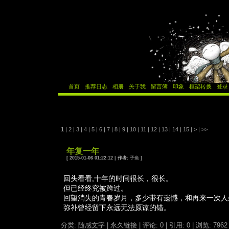
首页
推荐日志
相册
关于我
留言簿
印象
框架转换
登录
1
|
2
|
3
|
4
|
5
|
6
|
7
|
8
|
9
|
10
|
11
|
12
|
13
|
14
|
15
|
>
|
>>
年复一年
[ 2015-01-06 01:22:12 | 作者:
子鱼
]
回头看看,十年的时间很长，很长。
但已经终究被跨过。
回望消失的青春岁月，多少带有遗憾，和再来一次人
弥补曾经留下永远无法原谅的错。
分类: 随感文字
|
永久链接
|
评论: 0
|
引用: 0
| 浏览: 7962