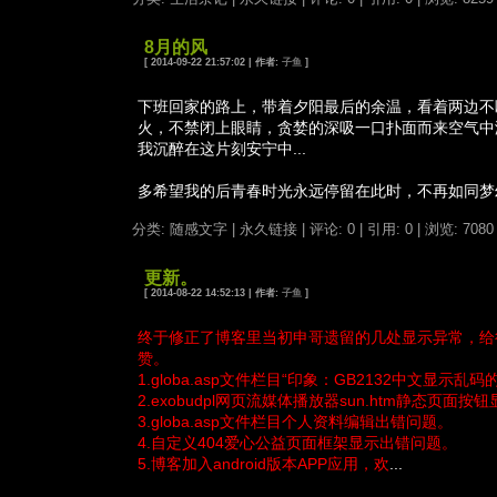
8月的风
[ 2014-09-22 21:57:02 | 作者:
子鱼
]
下班回家的路上，带着夕阳最后的余温，看着两边不
火，不禁闭上眼睛，贪婪的深吸一口扑面而来空气中
我沉醉在这片刻安宁中...
多希望我的后青春时光永远停留在此时，不再如同梦
分类: 随感文字
|
永久链接
|
评论: 0
|
引用: 0
| 浏览: 7080
更新。
[ 2014-08-22 14:52:13 | 作者:
子鱼
]
终于修正了博客里当初申哥遗留的几处显示异常，给
赞。
1.globa.asp文件栏目“印象：GB2132中文显示乱
2.exobudpl网页流媒体播放器sun.htm静态页面
3.globa.asp文件栏目个人资料编辑出错问题。
4.自定义404爱心公益页面框架显示出错问题。
5.博客加入android版本APP应用，欢
...