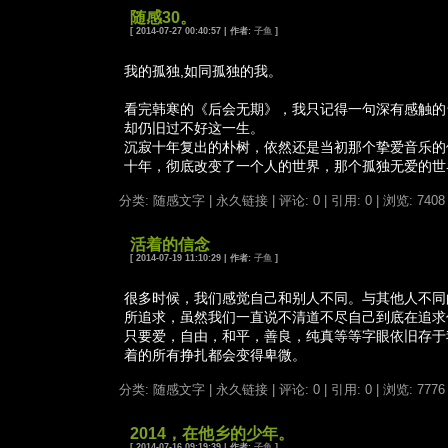
随感30。
[ 2014-07-27 00:40:57 | 作者:
子鱼
]
我的孤独,如同孤独的我。
看完韩寒的《后会无期》，我只记得一句深有感触的
却仍旧过不好这一生。
沉寂十年复出的朴树，依然还是当初那个挚爱音乐的
十年，彻底改变了一个人的世界，那个孤独无爱的世
分类: 随感文字
|
永久链接
|
评论: 0
|
引用: 0
| 浏览: 7408
活着的信念
[ 2014-07-19 11:10:29 | 作者:
子鱼
]
很多时候，我们感觉自己和别人不同。与其他人不同
所追求，虽然我们一直说不清道不尽自己到底在追求
只要爱，自由，和平，善良，纯真等等字眼依旧存于
着的所有挣扎都会变得卑微。
分类: 随感文字
|
永久链接
|
评论: 0
|
引用: 0
| 浏览: 7776
2014，在他乡的少年。
[ 2014-07-16 09:19:39 | 作者:
子鱼
]