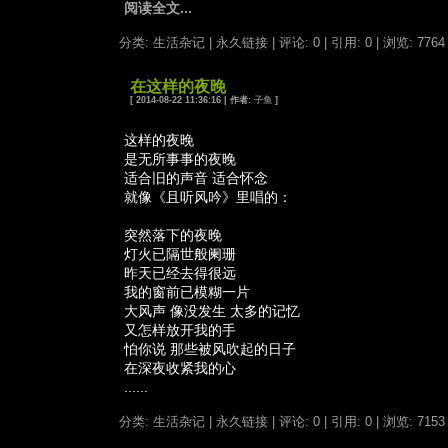
阅读全文...
分类: 生活杂记
|
永久链接
|
评论: 0
|
引用: 0
| 浏览: 7764
在这样的夜晚
[ 2014-08-22 11:36:16 | 作者:
子鱼
]
这样的夜晚
是无所事事的夜晚
适合旧的声音 适合怀念
就像《且听风吟》里唱的：
突然落下的夜晚
灯火已隔世般阑珊
昨天已经去得很远
我的窗前已模糊一片
大风声 像没发生 太多的记忆
又怎样放开我的手
怕你说 那些被风吹起的日子
在深夜收紧我的心
......
分类: 生活杂记
|
永久链接
|
评论: 0
|
引用: 0
| 浏览: 7153