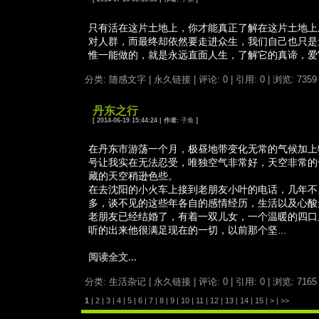
只有活在这片土地上，你才能真正了解在这片土地上
对人群，而最终却依然要走进众生，我们自己也只是
惟一能做的，就是永远直面人生，了解它的真谛，爱
分类: 随感文字
|
永久链接
|
评论: 0
|
引用: 0
| 浏览: 7359
丹东之行
[ 2014-06-19 15:44:24 | 作者:
子鱼
]
在丹东市游荡一个月，极昼地带变化无常的气候加上
号让我实在无法忍受，唯独空气非常好，天空非常的
藏的天空稍逊色些。
在去沈阳的小火车上接到老朋友小叶的电话，几年不
多，谈不见的这些年各自的感情经历，生活以及心酸
老朋友已经结婚了，有着一双儿女，一个温暖的四口
听的出来他很满足现在的一切，以前那个坚...
阅读全文...
分类: 生活杂记
|
永久链接
|
评论: 0
|
引用: 0
| 浏览: 7165
1
|
2
|
3
|
4
|
5
|
6
|
7
|
8
|
9
|
10
|
11
|
12
|
13
|
14
|
15
|
>
|
>>